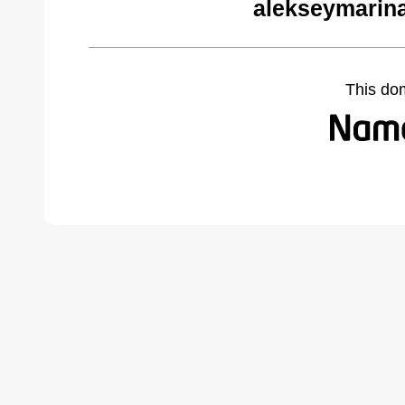
alekseymarin
This do